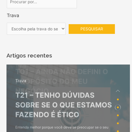
Trava
Artigos recentes
Trava
T21
– TENHO DÚVIDAS
SOBRE SE O QUE ESTAMOS
FAZENDO É ÉTICO
Entenda melhor porque você deve se preocupar se o seu
negócio é ético e como construir uma imagem para a sua
empresa.