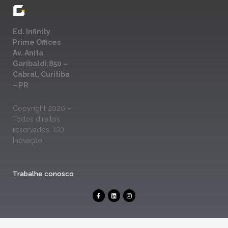
Ed. Infinity
Prime Offices
Av. Anita
Garibaldi,850 –
Cabral, Curitiba
– PR
Copyright 2020 –
Todos direitos
reservados GD
Inovação
Trabalhe conosco