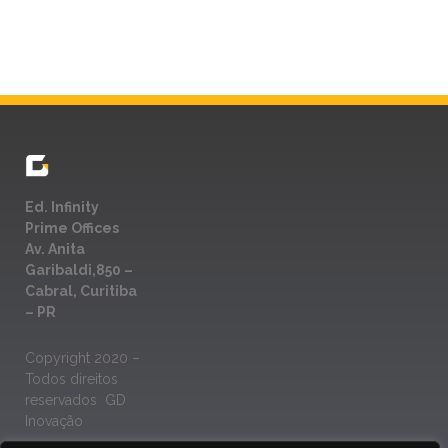
Ed. Infinity
Prime Offices
Av. Anita
Garibaldi,850 –
Cabral, Curitiba
– PR
Copyright 2020 –
Todos direitos
reservados GD
Inovação