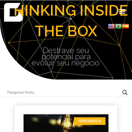
THINKING INSIDE
THE BOX
Destrave seu
potencial para
evoluir seu negócio.
FERRAMENTA