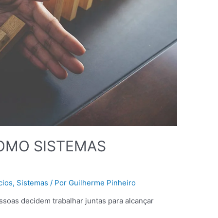
OMO SISTEMAS
cios
,
Sistemas
/ Por
Guilherme Pinheiro
soas decidem trabalhar juntas para alcançar