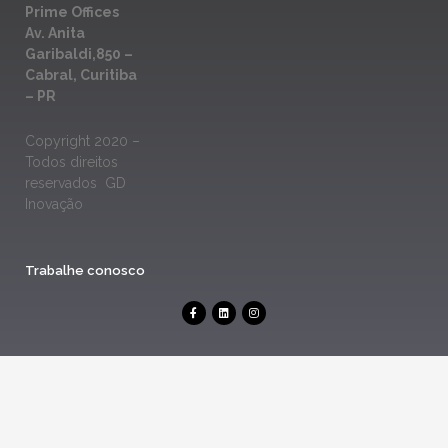
Prime Offices
Av. Anita
Garibaldi,850 –
Cabral, Curitiba
– PR
Copyright 2020 –
Todos direitos
reservados GD
Inovação
Trabalhe conosco