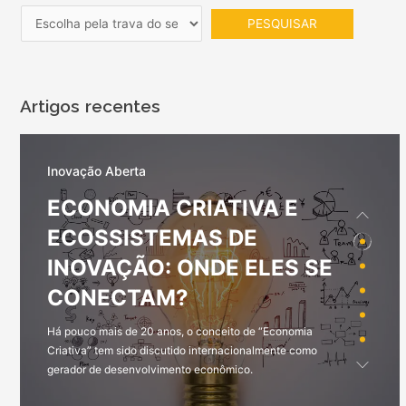
Artigos recentes
Inovação Aberta
ECONOMIA
CRIATIVA E
Ferramenta
ECOSSISTEMAS DE
INOVAÇÃO: ONDE ELES SE
MAPA
DE EXPERIÊNCIA
CONECTAM?
Saiba mais sobre mapa de experiência e como essa
Há pouco mais de 20 anos, o conceito de “Economia
ferramenta pode te ajudar a aprimorar a experiência dos
Criativa” tem sido discutido internacionalmente como
seus clientes.
gerador de desenvolvimento econômico.