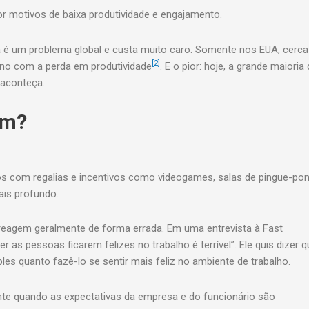
r motivos de baixa produtividade e engajamento.
 é um problema global e custa muito caro. Somente nos EUA, cerca
[2]
ano com a perda em produtividade
. E o pior: hoje, a grande maioria
 aconteça.
em?
s com regalias e incentivos como videogames, salas de pingue-po
ais profundo.
reagem geralmente de forma errada. Em uma entrevista à Fast
zer as pessoas ficarem felizes no trabalho é terrível”. Ele quis dizer 
les quanto fazê-lo se sentir mais feliz no ambiente de trabalho.
ente quando as expectativas da empresa e do funcionário são