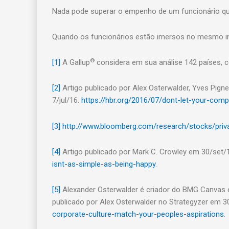
Nada pode superar o empenho de um funcionário q
Quando os funcionários estão imersos no mesmo int
®
[1]
A Gallup
considera em sua análise 142 países,
[2]
Artigo publicado por Alex Osterwalder, Yves Pign
7/jul/16.
https://hbr.org/2016/07/dont-let-your-comp
[3]
http://www.bloomberg.com/research/stocks/priv
[4]
Artigo publicado por Mark C. Crowley em 30/set/
isnt-as-simple-as-being-happy
.
[5]
Alexander Osterwalder é criador do BMG Canvas e
publicado por Alex Osterwalder no Strategyzer em 3
corporate-culture-match-your-peoples-aspirations
.