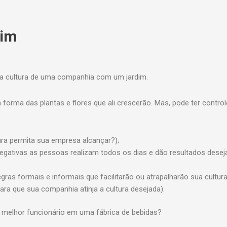
dim
a cultura de uma companhia com um jardim.
 forma das plantas e flores que ali crescerão. Mas, pode ter control
ura permita sua empresa alcançar?);
negativas as pessoas realizam todos os dias e dão resultados dese
regras formais e informais que facilitarão ou atrapalharão sua cultur
ara que sua companhia atinja a cultura desejada).
 o melhor funcionário em uma fábrica de bebidas?