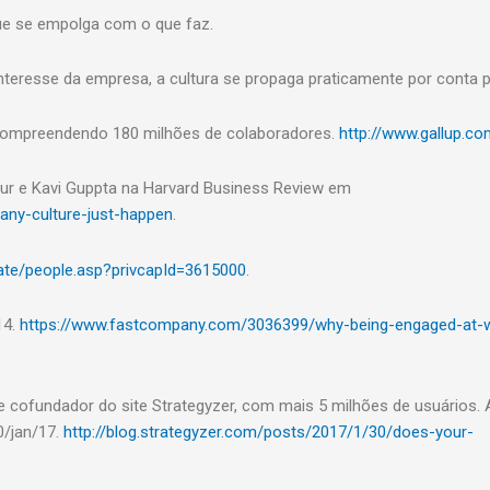
ue se empolga com o que faz.
eresse da empresa, a cultura se propaga praticamente por conta p
 compreendendo 180 milhões de colaboradores.
http://www.gallup.co
eur e Kavi Guppta na Harvard Business Review em
any-culture-just-happen
.
ate/people.asp?privcapId=3615000
.
14.
https://www.fastcompany.com/3036399/why-being-engaged-at-
 cofundador do site Strategyzer, com mais 5 milhões de usuários. 
0/jan/17.
http://blog.strategyzer.com/posts/2017/1/30/does-your-