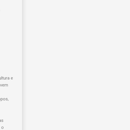
a
ltura e
rvem
ppos,
as
 o