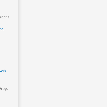
rópria.
m/
.
work-
Artigo