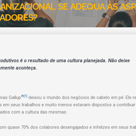
ANIZACIONAL SE ADEQUA ÀS AS
RADORES?
rodutivos é o resultado de uma cultura planejada. Não deixe
smente aconteça.
®
[1]
ivas Gallup
deixou o mundo dos negócios de cabelo em pé. Ele r
s em seus trabalhos e muito menos estavam dispostos a contribuir
jados com a cultura das mesmas.
om quase 70% dos colabores desengajados e infelizes em seus tra