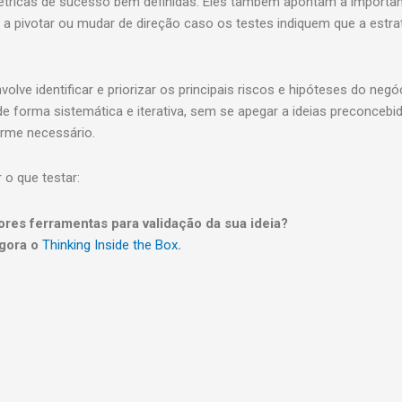
 métricas de sucesso bem definidas. Eles também apontam a importân
 a pivotar ou mudar de direção caso os testes indiquem que a estra
lve identificar e priorizar os principais riscos e hipóteses do negó
 de forma sistemática e iterativa, sem se apegar a ideias preconcebi
orme necessário.
o que testar:
ores ferramentas para validação da sua ideia?
gora o
Thinking Inside the Box
.