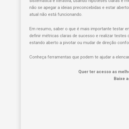
sistemática e iterativa, usando hipóteses claras e
não se apegar a ideias preconcebidas e estar aberto
atual não está funcionando.
Em resumo, saber o que é mais importante testar envo
definir métricas claras de sucesso e realizar testes
estando aberto a pivotar ou mudar de direção conf
Conheça ferramentas que podem te ajudar a elencar 
Quer ter acesso as melh
Baixe a