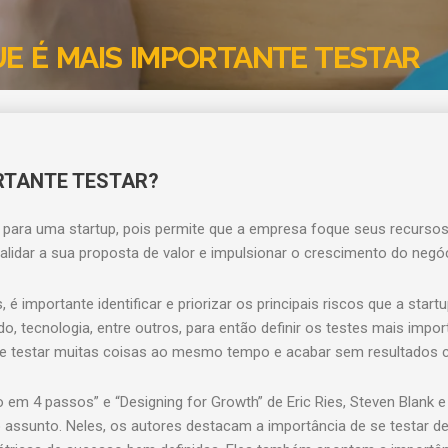
QUE É MAIS IMPORTANTE TESTAR
ORTANTE TESTAR?
 para uma startup, pois permite que a empresa foque seus recursos
lidar a sua proposta de valor e impulsionar o crescimento do negóc
 é importante identificar e priorizar os principais riscos que a start
o, tecnologia, entre outros, para então definir os testes mais impo
a de testar muitas coisas ao mesmo tempo e acabar sem resultados c
ão em 4 passos” e “Designing for Growth” de Eric Ries, Steven Blank e
 assunto. Neles, os autores destacam a importância de se testar d