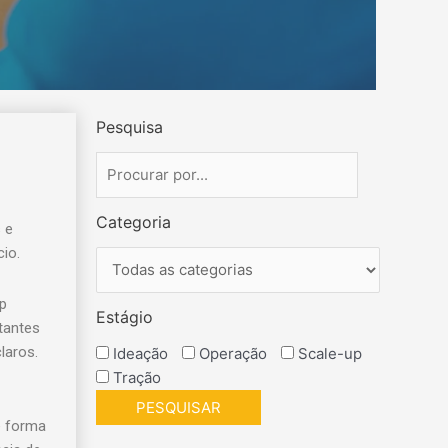
Pesquisa
Categoria
 e
io.
up
Estágio
rtantes
laros.
Ideação
Operação
Scale-up
Tração
e forma