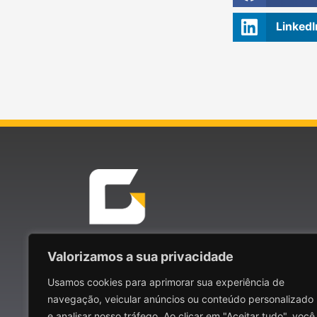
LinkedI
Ed. Infinity Prime Offices
Valorizamos a sua privacidade
Av. Anita Garibaldi,850 – Cabral, Curitiba – PR
Usamos cookies para aprimorar sua experiência de
navegação, veicular anúncios ou conteúdo personalizado
Copyright 2020 – Todos direitos reservados GD 
e analisar nosso tráfego. Ao clicar em "Aceitar tudo", você