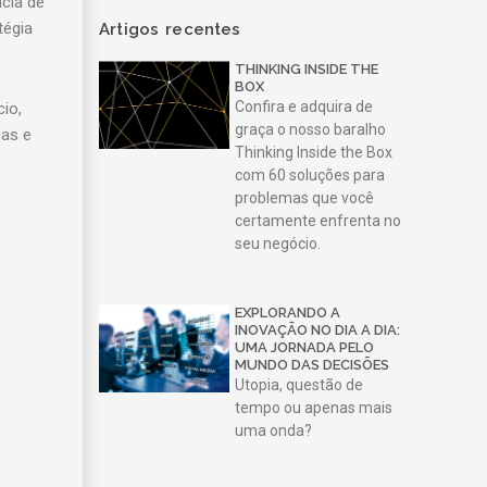
cia de
tégia
Artigos recentes
THINKING INSIDE THE
BOX
Confira e adquira de
cio,
graça o nosso baralho
das e
Thinking Inside the Box
com 60 soluções para
problemas que você
certamente enfrenta no
seu negócio.
EXPLORANDO A
INOVAÇÃO NO DIA A DIA:
UMA JORNADA PELO
MUNDO DAS DECISÕES
Utopia, questão de
tempo ou apenas mais
uma onda?