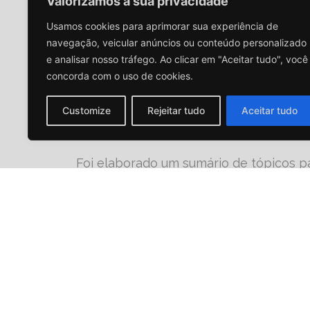
Valorizamos a sua privacidade
Estudamos o processo e as pessoas env
PR e suas empresas credenciadas. Ness
Usamos cookies para aprimorar sua experiência de
trazidos foi crucial.
navegação, veicular anúncios ou conteúdo personalizado
e analisar nosso tráfego. Ao clicar em "Aceitar tudo", você
concorda com o uso de cookies.
Customize
Rejeitar tudo
Aceitar tudo
RESULTADO
Foi elaborado um sumário de tópicos p
transformados em uma Cartilha Educacio
altamente personalizada ao público-alv
A cartilha foi elaborada por um especia
design, que utilizou as melhores ferra