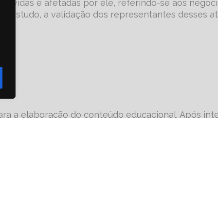
olvidas e afetadas por ele, referindo-se aos negóc
e estudo, a validação dos representantes desses a
ara a elaboração do conteúdo educacional. Após int
nal Corporativa sobre a LGPD acessível, digital, esc
o.
lista na área legal de negócios e de
compliance
e di
mentas e recursos para o desenvolvimento.