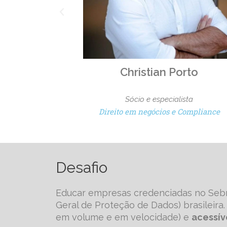
orto
Jeniffer Becker
ista
Especialista
 Compliance
Design gráfico
Desafio
Educar empresas credenciadas no Se
Geral de Proteção de Dados) brasileira.
em volume e em velocidade) e
acessív