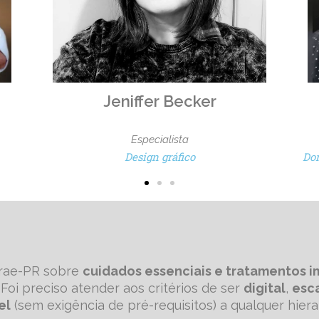
Guilherme Pinheiro
Sócio e especialista
Dono de projeto e Relacionamento comercial
brae-PR sobre
cuidados essenciais e tratamentos i
 Foi preciso atender aos critérios de ser
digital
,
esc
el
(sem exigência de pré-requisitos) a qualquer hiera