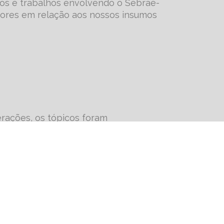
ios e trabalhos envolvendo o Sebrae-
tores em relação aos nossos insumos
erações, os tópicos foram
alável e confortável de estudar,
agramada por uma especialista em