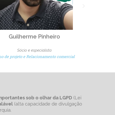
Christian Porto
Jen
Sócio e especialista
Direito em negócios e Compliance
mportantes sob o olhar da LGPD
(Lei
alável
(alta capacidade de divulgação
rquia.